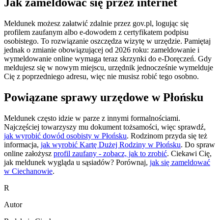
Jak zameldować się przez internet
Meldunek możesz załatwić zdalnie przez gov.pl, logując się
profilem zaufanym albo e-dowodem z certyfikatem podpisu
osobistego. To rozwiązanie oszczędza wizytę w urzędzie. Pamiętaj
jednak o zmianie obowiązującej od 2026 roku: zameldowanie i
wymeldowanie online wymaga teraz skrzynki do e-Doręczeń. Gdy
meldujesz się w nowym miejscu, urzędnik jednocześnie wymelduje
Cię z poprzedniego adresu, więc nie musisz robić tego osobno.
Powiązane sprawy urzędowe w Płońsku
Meldunek często idzie w parze z innymi formalnościami.
Najczęściej towarzyszy mu dokument tożsamości, więc sprawdź,
jak wyrobić dowód osobisty w Płońsku
. Rodzinom przyda się też
informacja,
jak wyrobić Kartę Dużej Rodziny w Płońsku
. Do spraw
online założysz
profil zaufany - zobacz, jak to zrobić
. Ciekawi Cię,
jak meldunek wygląda u sąsiadów? Porównaj,
jak się zameldować
w Ciechanowie
.
R
Autor