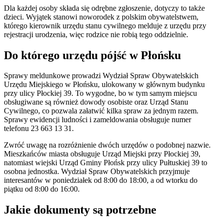
Dla każdej osoby składa się odrębne zgłoszenie, dotyczy to także
dzieci. Wyjątek stanowi noworodek z polskim obywatelstwem,
którego kierownik urzędu stanu cywilnego melduje z urzędu przy
rejestracji urodzenia, więc rodzice nie robią tego oddzielnie.
Do którego urzędu pójść w Płońsku
Sprawy meldunkowe prowadzi Wydział Spraw Obywatelskich
Urzędu Miejskiego w Płońsku, ulokowany w głównym budynku
przy ulicy Płockiej 39. To wygodne, bo w tym samym miejscu
obsługiwane są również dowody osobiste oraz Urząd Stanu
Cywilnego, co pozwala załatwić kilka spraw za jednym razem.
Sprawy ewidencji ludności i zameldowania obsługuje numer
telefonu 23 663 13 31.
Zwróć uwagę na rozróżnienie dwóch urzędów o podobnej nazwie.
Mieszkańców miasta obsługuje Urząd Miejski przy Płockiej 39,
natomiast wiejski Urząd Gminy Płońsk przy ulicy Pułtuskiej 39 to
osobna jednostka. Wydział Spraw Obywatelskich przyjmuje
interesantów w poniedziałek od 8:00 do 18:00, a od wtorku do
piątku od 8:00 do 16:00.
Jakie dokumenty są potrzebne