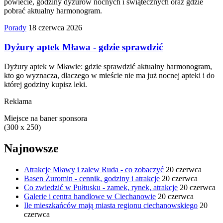
powiecie, godziny dyżurów nocnych i świątecznych oraz gdzie
pobrać aktualny harmonogram.
Porady
18 czerwca 2026
Dyżury aptek Mława - gdzie sprawdzić
Dyżury aptek w Mławie: gdzie sprawdzić aktualny harmonogram,
kto go wyznacza, dlaczego w mieście nie ma już nocnej apteki i do
której godziny kupisz leki.
Reklama
Miejsce na baner sponsora
(300 x 250)
Najnowsze
Atrakcje Mławy i zalew Ruda - co zobaczyć
20 czerwca
Basen Żuromin - cennik, godziny i atrakcje
20 czerwca
Co zwiedzić w Pułtusku - zamek, rynek, atrakcje
20 czerwca
Galerie i centra handlowe w Ciechanowie
20 czerwca
Ile mieszkańców mają miasta regionu ciechanowskiego
20
czerwca