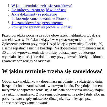
W jakim terminie trzeba się zameldować
Do którego urzędu pójść w Płońsku
Jakie dokumenty są potrzebne
Ile kosztuje zameldowanie w Płońsku
Jak zameldować się przez internet
Powiązane sprawy urzędowe w Płońsku
Przeprowadzka pociąga za sobą obowiązek meldunkowy. Jak się
zameldować w Płońsku i zdążyć w wyznaczonym terminie?
Zgłoszenie pobytu przyjmuje Urząd Miejski przy ulicy Płockiej 39,
a sama rejestracja nic nie kosztuje. Na dopełnienie formalności masz
30 dni od wprowadzenia się. Poniżej pokazujemy, do którego
wydziału się udać, jakie dokumenty przygotować i kiedy meldunek
załatwisz bez wizyty w okienku.
W jakim terminie trzeba się zameldować
Obowiązek meldunkowy dopełniasz najpóźniej trzydziestego dnia,
licząc od chwili zamieszkania w nowym lokalu. Decyduje moment
faktycznego wprowadzenia się, a nie data podpisania umowy najmu
czy aktu notarialnego. Zgłoszenia dokonujesz na pobyt stały albo na
pobyt czasowy, gdy mieszkasz dłużej niż trzy miesiące poza
adresem stałego zameldowania.