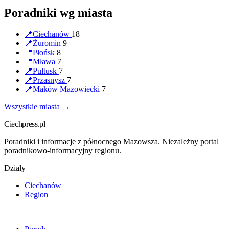
Poradniki wg miasta
📍
Ciechanów
18
📍
Żuromin
9
📍
Płońsk
8
📍
Mława
7
📍
Pułtusk
7
📍
Przasnysz
7
📍
Maków Mazowiecki
7
Wszystkie miasta →
Ciechpress.pl
Poradniki i informacje z północnego Mazowsza. Niezależny portal
poradnikowo-informacyjny regionu.
Działy
Ciechanów
Region