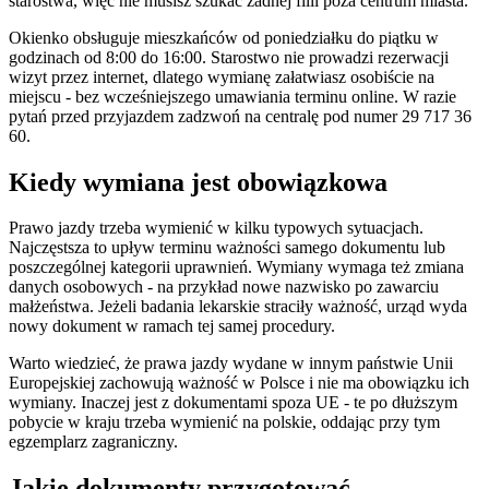
starostwa, więc nie musisz szukać żadnej filii poza centrum miasta.
Okienko obsługuje mieszkańców od poniedziałku do piątku w
godzinach od 8:00 do 16:00. Starostwo nie prowadzi rezerwacji
wizyt przez internet, dlatego wymianę załatwiasz osobiście na
miejscu - bez wcześniejszego umawiania terminu online. W razie
pytań przed przyjazdem zadzwoń na centralę pod numer 29 717 36
60.
Kiedy wymiana jest obowiązkowa
Prawo jazdy trzeba wymienić w kilku typowych sytuacjach.
Najczęstsza to upływ terminu ważności samego dokumentu lub
poszczególnej kategorii uprawnień. Wymiany wymaga też zmiana
danych osobowych - na przykład nowe nazwisko po zawarciu
małżeństwa. Jeżeli badania lekarskie straciły ważność, urząd wyda
nowy dokument w ramach tej samej procedury.
Warto wiedzieć, że prawa jazdy wydane w innym państwie Unii
Europejskiej zachowują ważność w Polsce i nie ma obowiązku ich
wymiany. Inaczej jest z dokumentami spoza UE - te po dłuższym
pobycie w kraju trzeba wymienić na polskie, oddając przy tym
egzemplarz zagraniczny.
Jakie dokumenty przygotować