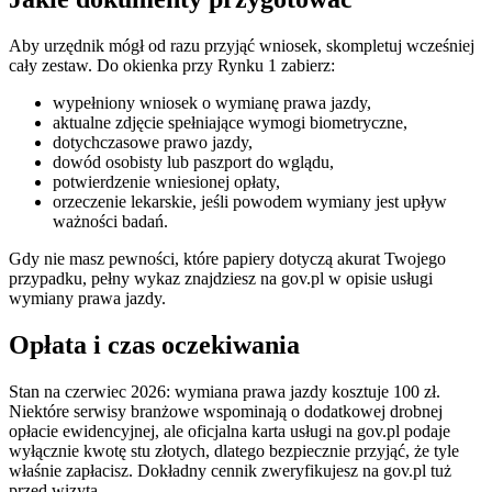
Aby urzędnik mógł od razu przyjąć wniosek, skompletuj wcześniej
cały zestaw. Do okienka przy Rynku 1 zabierz:
wypełniony wniosek o wymianę prawa jazdy,
aktualne zdjęcie spełniające wymogi biometryczne,
dotychczasowe prawo jazdy,
dowód osobisty lub paszport do wglądu,
potwierdzenie wniesionej opłaty,
orzeczenie lekarskie, jeśli powodem wymiany jest upływ
ważności badań.
Gdy nie masz pewności, które papiery dotyczą akurat Twojego
przypadku, pełny wykaz znajdziesz na gov.pl w opisie usługi
wymiany prawa jazdy.
Opłata i czas oczekiwania
Stan na czerwiec 2026: wymiana prawa jazdy kosztuje 100 zł.
Niektóre serwisy branżowe wspominają o dodatkowej drobnej
opłacie ewidencyjnej, ale oficjalna karta usługi na gov.pl podaje
wyłącznie kwotę stu złotych, dlatego bezpiecznie przyjąć, że tyle
właśnie zapłacisz. Dokładny cennik zweryfikujesz na gov.pl tuż
przed wizytą.