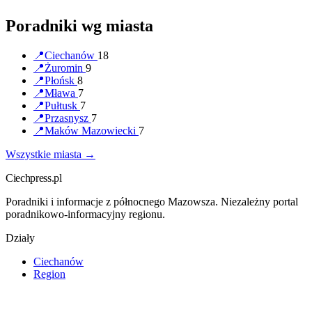
Poradniki wg miasta
📍
Ciechanów
18
📍
Żuromin
9
📍
Płońsk
8
📍
Mława
7
📍
Pułtusk
7
📍
Przasnysz
7
📍
Maków Mazowiecki
7
Wszystkie miasta →
Ciechpress.pl
Poradniki i informacje z północnego Mazowsza. Niezależny portal
poradnikowo-informacyjny regionu.
Działy
Ciechanów
Region