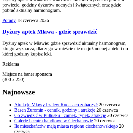
powiecie, godziny dyżurów nocnych i świątecznych oraz gdzie
pobrać aktualny harmonogram.
Porady
18 czerwca 2026
Dyżury aptek Mława - gdzie sprawdzić
Dyżury aptek w Mławie: gdzie sprawdzić aktualny harmonogram,
kto go wyznacza, dlaczego w mieście nie ma już nocnej apteki i do
której godziny kupisz leki.
Reklama
Miejsce na baner sponsora
(300 x 250)
Najnowsze
Atrakcje Mławy i zalew Ruda - co zobaczyć
20 czerwca
Basen Żuromin - cennik, godziny i atrakcje
20 czerwca
Co zwiedzić w Pułtusku - zamek, rynek, atrakcje
20 czerwca
Galerie i centra handlowe w Ciechanowie
20 czerwca
Ile mieszkańców mają miasta regionu ciechanowskiego
20
czerwca