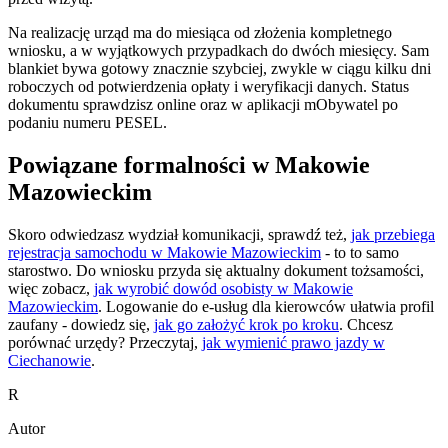
Na realizację urząd ma do miesiąca od złożenia kompletnego
wniosku, a w wyjątkowych przypadkach do dwóch miesięcy. Sam
blankiet bywa gotowy znacznie szybciej, zwykle w ciągu kilku dni
roboczych od potwierdzenia opłaty i weryfikacji danych. Status
dokumentu sprawdzisz online oraz w aplikacji mObywatel po
podaniu numeru PESEL.
Powiązane formalności w Makowie
Mazowieckim
Skoro odwiedzasz wydział komunikacji, sprawdź też,
jak przebiega
rejestracja samochodu w Makowie Mazowieckim
- to to samo
starostwo. Do wniosku przyda się aktualny dokument tożsamości,
więc zobacz,
jak wyrobić dowód osobisty w Makowie
Mazowieckim
. Logowanie do e-usług dla kierowców ułatwia profil
zaufany - dowiedz się,
jak go założyć krok po kroku
. Chcesz
porównać urzędy? Przeczytaj,
jak wymienić prawo jazdy w
Ciechanowie
.
R
Autor