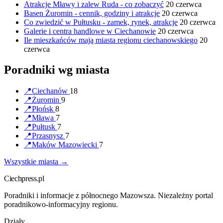
Atrakcje Mławy i zalew Ruda - co zobaczyć
20 czerwca
Basen Żuromin - cennik, godziny i atrakcje
20 czerwca
Co zwiedzić w Pułtusku - zamek, rynek, atrakcje
20 czerwca
Galerie i centra handlowe w Ciechanowie
20 czerwca
Ile mieszkańców mają miasta regionu ciechanowskiego
20
czerwca
Poradniki wg miasta
📍
Ciechanów
18
📍
Żuromin
9
📍
Płońsk
8
📍
Mława
7
📍
Pułtusk
7
📍
Przasnysz
7
📍
Maków Mazowiecki
7
Wszystkie miasta →
Ciechpress.pl
Poradniki i informacje z północnego Mazowsza. Niezależny portal
poradnikowo-informacyjny regionu.
Działy