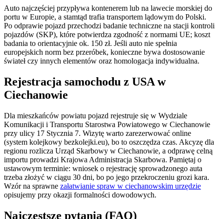
Auto najczęściej przypływa kontenerem lub na lawecie morskiej do
portu w Europie, a stamtąd trafia transportem lądowym do Polski.
Po odprawie pojazd przechodzi badanie techniczne na stacji kontroli
pojazdów (SKP), które potwierdza zgodność z normami UE; koszt
badania to orientacyjnie ok. 150 zł. Jeśli auto nie spełnia
europejskich norm bez przeróbek, konieczne bywa dostosowanie
świateł czy innych elementów oraz homologacja indywidualna.
Rejestracja samochodu z USA w
Ciechanowie
Dla mieszkańców powiatu pojazd rejestruje się w Wydziale
Komunikacji i Transportu Starostwa Powiatowego w Ciechanowie
przy ulicy 17 Stycznia 7. Wizytę warto zarezerwować online
(system kolejkowy bezkolejki.eu), bo to oszczędza czas. Akcyzę dla
regionu rozlicza Urząd Skarbowy w Ciechanowie, a odprawę celną
importu prowadzi Krajowa Administracja Skarbowa. Pamiętaj o
ustawowym terminie: wniosek o rejestrację sprowadzonego auta
trzeba złożyć w ciągu 30 dni, bo po jego przekroczeniu grozi kara.
Wzór na sprawne
załatwianie spraw w ciechanowskim urzędzie
opisujemy przy okazji formalności dowodowych.
Najczęstsze pytania (FAQ)