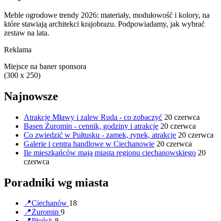
Meble ogrodowe trendy 2026: materiały, modułowość i kolory, na
które stawiają architekci krajobrazu. Podpowiadamy, jak wybrać
zestaw na lata.
Reklama
Miejsce na baner sponsora
(300 x 250)
Najnowsze
Atrakcje Mławy i zalew Ruda - co zobaczyć
20 czerwca
Basen Żuromin - cennik, godziny i atrakcje
20 czerwca
Co zwiedzić w Pułtusku - zamek, rynek, atrakcje
20 czerwca
Galerie i centra handlowe w Ciechanowie
20 czerwca
Ile mieszkańców mają miasta regionu ciechanowskiego
20
czerwca
Poradniki wg miasta
📍
Ciechanów
18
📍
Żuromin
9
📍
Płońsk
8