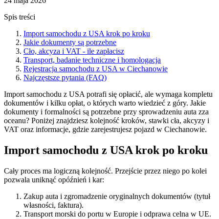
24 maja 2026
Spis treści
Import samochodu z USA krok po kroku
Jakie dokumenty są potrzebne
Cło, akcyza i VAT - ile zapłacisz
Transport, badanie techniczne i homologacja
Rejestracja samochodu z USA w Ciechanowie
Najczęstsze pytania (FAQ)
Import samochodu z USA potrafi się opłacić, ale wymaga kompletu
dokumentów i kilku opłat, o których warto wiedzieć z góry. Jakie
dokumenty i formalności są potrzebne przy sprowadzeniu auta zza
oceanu? Poniżej znajdziesz kolejność kroków, stawki cła, akcyzy i
VAT oraz informacje, gdzie zarejestrujesz pojazd w Ciechanowie.
Import samochodu z USA krok po kroku
Cały proces ma logiczną kolejność. Przejście przez niego po kolei
pozwala uniknąć opóźnień i kar:
Zakup auta i zgromadzenie oryginalnych dokumentów (tytuł
własności, faktura).
Transport morski do portu w Europie i odprawa celna w UE.