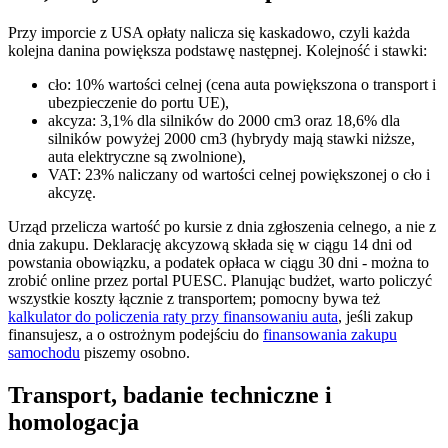
Przy imporcie z USA opłaty nalicza się kaskadowo, czyli każda
kolejna danina powiększa podstawę następnej. Kolejność i stawki:
cło: 10% wartości celnej (cena auta powiększona o transport i
ubezpieczenie do portu UE),
akcyza: 3,1% dla silników do 2000 cm3 oraz 18,6% dla
silników powyżej 2000 cm3 (hybrydy mają stawki niższe,
auta elektryczne są zwolnione),
VAT: 23% naliczany od wartości celnej powiększonej o cło i
akcyzę.
Urząd przelicza wartość po kursie z dnia zgłoszenia celnego, a nie z
dnia zakupu. Deklarację akcyzową składa się w ciągu 14 dni od
powstania obowiązku, a podatek opłaca w ciągu 30 dni - można to
zrobić online przez portal PUESC. Planując budżet, warto policzyć
wszystkie koszty łącznie z transportem; pomocny bywa też
kalkulator do policzenia raty przy finansowaniu auta
, jeśli zakup
finansujesz, a o ostrożnym podejściu do
finansowania zakupu
samochodu
piszemy osobno.
Transport, badanie techniczne i
homologacja